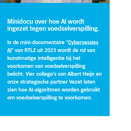
Minidocu over hoe AI wordt
ingezet tegen voedselverspilling.
In de mini-documentaire "
Cybersessies
AI
” van RTLZ uit 2023 wordt de rol van
kunstmatige intelligentie bij het
voorkomen van voedselverspilling
belicht. Vier collega’s van Albert Heijn en
onze strategische partner Vezet laten
zien hoe AI-algoritmen worden gebruikt
om voedselverspilling te voorkomen.